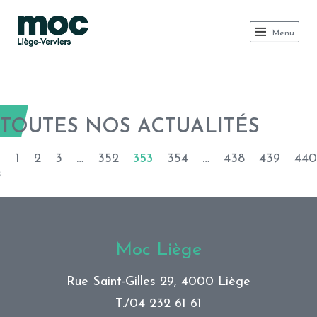
MOC LIÈGE
Menu
TOUTES NOS ACTUALITÉS
1
2
3
…
352
353
354
…
438
439
440
s
Moc Liège
Rue Saint-Gilles 29, 4000 Liège
T./
04 232 61 61