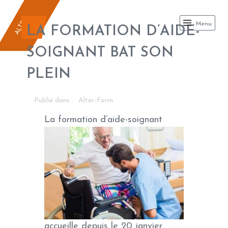
ALTER FORM
A
L
T
E
R
F
O
R
Menu
M
LA FORMATION D’AIDE-
SOIGNANT BAT SON
PLEIN
Publié dans :
Alter-Form
L
a formation d’aide-soignant
accueille depuis le 20 janvier