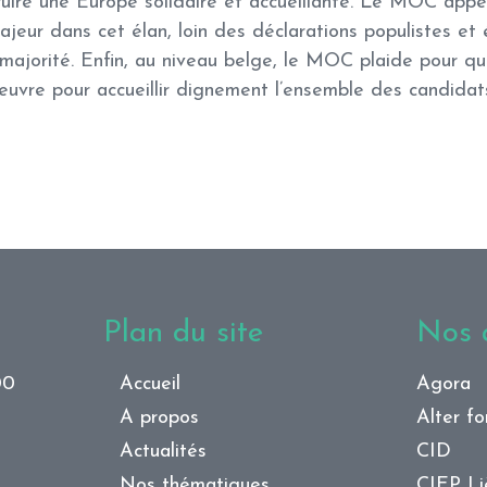
truire une Europe solidaire et accueillante. Le MOC app
ajeur dans cet élan, loin des déclarations populistes et 
majorité. Enfin, au niveau belge, le MOC plaide pour q
uvre pour accueillir dignement l’ensemble des candidats 
Plan du site
Nos a
00
Accueil
Agora
A propos
Alter f
Actualités
CID
Nos thématiques
CIEP L