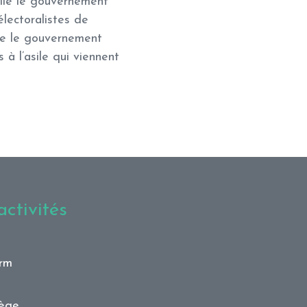
elle le gouvernement
électoralistes de
ue le gouvernement
à l’asile qui viennent
ctivités
orm
iège