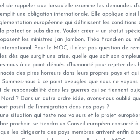
el de rappeler que lorsqu’elle examine les demandes d’a
remplit une obligation internationale. Elle applique ainsi
glementation européenne qui définissent les conditions
a protection subsidiaire. Vouloir créer « un statut spéci
roposent les ministres Jan Jambon, Théo Francken ou m
 international. Pour le MOC, il n’est pas question de rem
les dès que surgit une crise, quelle que soit son ampleur
es-nous à ce point dénués d’humanité pour rejeter de
nacés des pires horreurs dans leurs propres pays et qui
? Sommes-nous à ce point aveugles que nous ne voyons 
t de responsabilité dans les guerres qui se tiennent au
 Nord ? Dans un autre ordre idée, avons-nous oublié q
ort positif de l’immigration dans nos pays ?
une situation qui teste nos valeurs et le projet europé
bre prochain se tiendra un Conseil européen consacré à l
 que les dirigeants des pays membres arrivent enfin à so