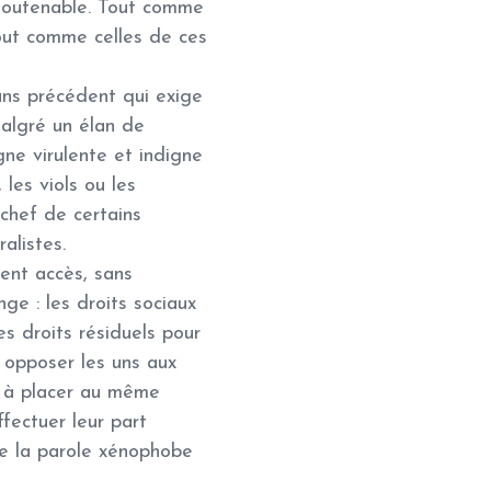
nsoutenable. Tout comme
out comme celles de ces
sans précédent qui exige
Malgré un élan de
ne virulente et indigne
 les viols ou les
chef de certains
alistes.
ent accès, sans
ge : les droits sociaux
es droits résiduels pour
à opposer les uns aux
nt à placer au même
fectuer leur part
 de la parole xénophobe