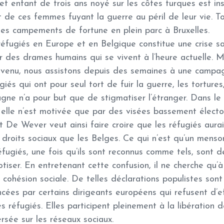
cet enfant de trois ans noyé sur les côtes turques est i
 de ces femmes fuyant la guerre au péril de leur vie. T
es campements de fortune en plein parc à Bruxelles.
 réfugiés en Europe et en Belgique constitue une crise 
r des drames humains qui se vivent à l’heure actuelle. 
envenu, nous assistons depuis des semaines à une campag
giés qui ont pour seul tort de fuir la guerre, les tortures,
gne n’a pour but que de stigmatiser l’étranger. Dans le 
 elle n’est motivée que par des visées bassement élector
 De Wever veut ainsi faire croire que les réfugiés aurai
droits sociaux que les Belges. Ce qui n’est qu’un menson
fugiés, une fois qu’ils sont reconnus comme tels, sont d
cotiser. En entretenant cette confusion, il ne cherche qu’
 cohésion sociale. De telles déclarations populistes so
cées par certains dirigeants européens qui refusent d’ef
des réfugiés. Elles participent pleinement à la libération
sée sur les réseaux sociaux.