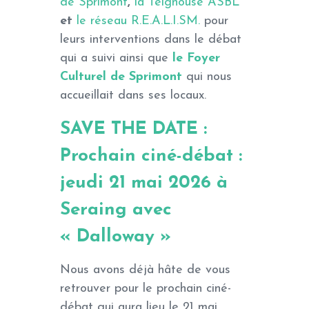
de Sprimont
,
la Teignouse ASBL
et
le réseau R.E.A.L.I.SM.
pour
leurs interventions dans le débat
qui a suivi ainsi que
le Foyer
Culturel de Sprimont
qui nous
accueillait dans ses locaux.
SAVE THE DATE :
Prochain ciné-débat :
jeudi 21 mai 2026
à
Seraing
avec
« Dalloway »
Nous avons déjà hâte de vous
retrouver pour le prochain ciné-
débat qui aura lieu le 21 mai