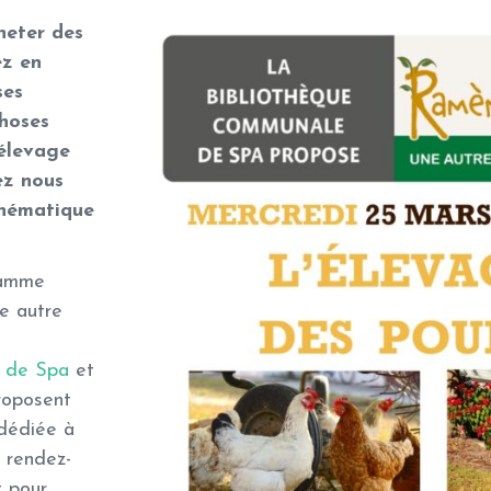
heter des
ez en
ses
choses
élevage
ez nous
thématique
ramme
e autre
e de Spa
et
roposent
 dédiée à
n rendez-
t pour