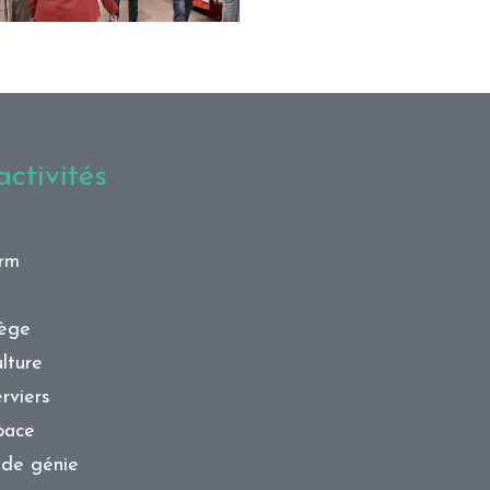
ctivités
orm
iège
lture
rviers
pace
 de génie