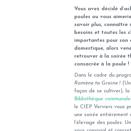
Vous avez décidé d’ac
poules ou vous aimeri
savoir plus, connaître 
besoins et toutes les 
importantes pour son 
domestique, alors ven
retrouver à la soirée 
consacrée à la poule !
Dans le cadre du prog
Ramène ta Graine !
(Un
façon de se cultiver), la
Bibliothèque communal
le CIEP Verviers vous p
une soirée entièrement
l’élevage des poules. U
vous convivial et concre