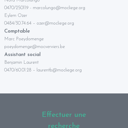
Nora Marcolungo
0470/250119 - marcolungo@mocliege.org
Eylem Ozer
0484/30.74.64 – ozer@mocliege.org
Comptable
Marc Poeydomenge
poeydomenge@mocverviers.be
Assistant social
Benjamin Laurent
0470/60.01.28 – laurentb@mocliege.org
Effectuer une
recherche