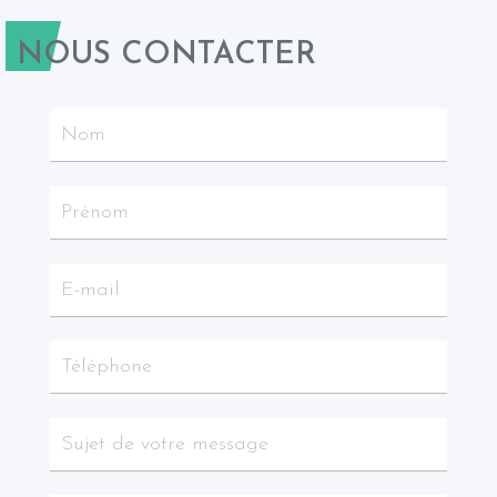
NOUS CONTACTER
Leaflet
|
©
OpenStreetMap
contributors