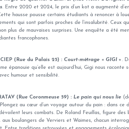
s
. Entre 2020 et 2024, le prix d’un kot a augmenté d’en
ette hausse pousse certains étudiants à renoncer à lou
ements qui sont parfois proches de l’insalubrité. Ceux q
 non plus de mauvaises surprises. Une enquête a été men
udiantes francophones.
 CIEP (Rue du Palais 25) :
Court-métrage « GIGI »
. D
e épanouie qu’elle est aujourd’hui, Gigi nous raconte 
avec humour et sensibilité.
u RATAV (Rue Coronmeuse 59) :
Le pain qui nous lie
(da
 Plongez au cœur d’un voyage autour du pain : dans ce 
dévoilent leurs combats. De Roland Feuillas, figure des 
 aux boulangers de Verviers et Waimes, chacun interrog
ût. Entre traditions retrouvées et engagements écologiq