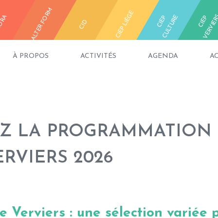
ALTER FORM
CIEP LIÈGE
ORA
E
C
I
E
P
C
U
L
T
U
R
C
I
E
P
V
E
R
V
I
E
R
CID
À PROPOS
ACTIVITÉS
AGENDA
A
Z LA PROGRAMMATION D
ERVIERS 2026
e Verviers : une sélection variée 