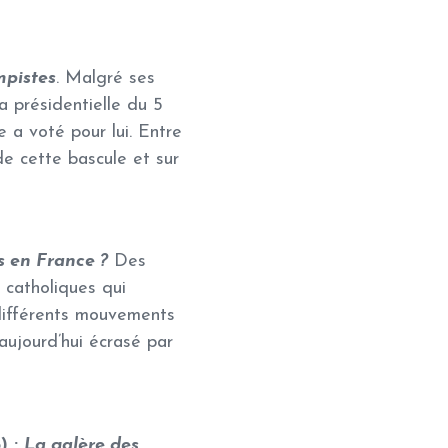
mpistes
. Malgré ses
a présidentielle du 5
 a voté pour lui. Entre
de cette bascule et sur
s en France ?
Des
 catholiques qui
s différents mouvements
aujourd’hui écrasé par
) :
La galère des