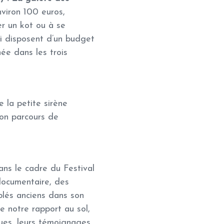
viron 100 euros,
er un kot ou à se
ui disposent d’un budget
ée dans les trois
e la petite sirène
son parcours de
ns le cadre du Festival
documentaire, des
blés anciens dans son
e notre rapport au sol,
ues, leurs témoignages