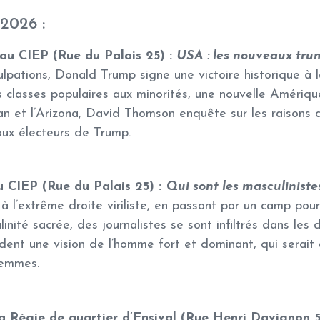
2026 :
) au CIEP (Rue du Palais 25) :
USA : les nouveaux tru
ulpations, Donald Trump signe une victoire historique à l
lasses populaires aux minorités, une nouvelle Amérique
gan et l’Arizona, David Thomson enquête sur les raisons 
aux électeurs de Trump.
u CIEP (Rue du Palais 25) :
Qui sont les masculiniste
à l’extrême droite viriliste, en passant par un camp pour
linité sacrée, des journalistes se sont infiltrés dans le
nt une vision de l’homme fort et dominant, qui serait 
femmes.
 la Régie de quartier d’Ensival (Rue Henri Davignon 5