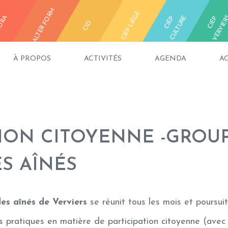
ALTER FORM
CIEP LIÈGE
ORA
E
C
I
E
P
C
U
L
T
U
R
C
I
E
P
V
E
R
V
I
E
R
CID
À PROPOS
ACTIVITÉS
AGENDA
A
TION CITOYENNE -GROU
ES AÎNÉS
des aînés de Verviers
se réunit tous les mois et poursuit
 pratiques en matière de participation citoyenne (avec