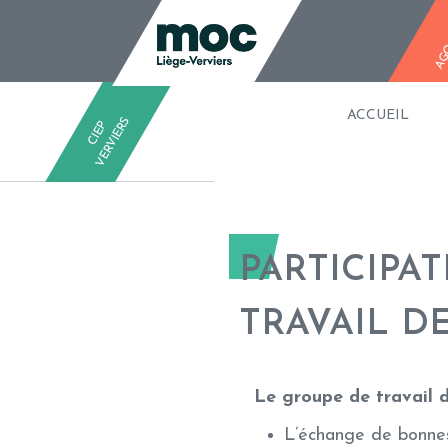
CIEP-VERVIERS
AG
ACCUEIL
S
C
I
E
P
V
E
R
V
I
E
R
PARTICIPA
TRAVAIL D
Le groupe de travail 
L’échange de bonnes