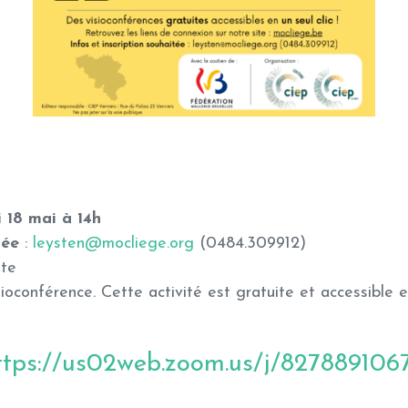
 18 mai à 14h
tée
:
leysten@mocliege.org
(0484.309912)
ite
oconférence. Cette activité est gratuite et accessible e
ttps://us02web.zoom.us/j/827889106