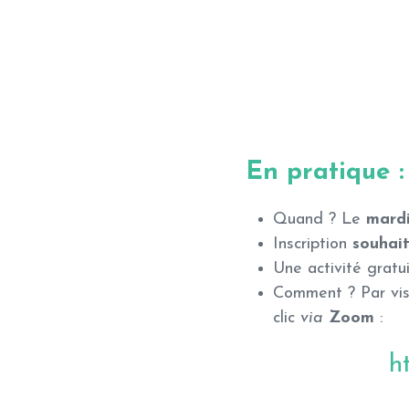
En pratique :
Quand ? Le
mardi
Inscription
souhai
Une activité gratu
Comment ? Par visi
clic
via
Zoom
:
h