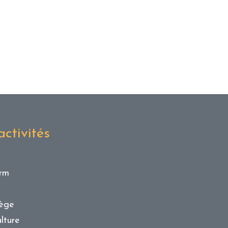
ctivités
orm
iège
lture