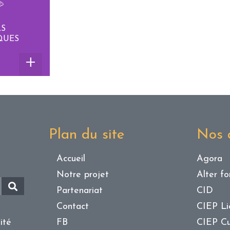
LS
QUES
Plan du site
Nos a
Accueil
Agora
Notre projet
Alter f
Partenariat
CID
Contact
CIEP L
ité
FB
CIEP Cu