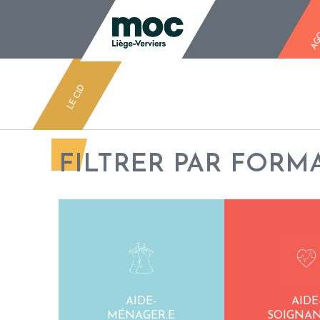
LE CID ASBL
AG
LE CID
FILTRER PAR FORM
AIDE-
AIDE
MÉNAGER.E
SOIGNAN