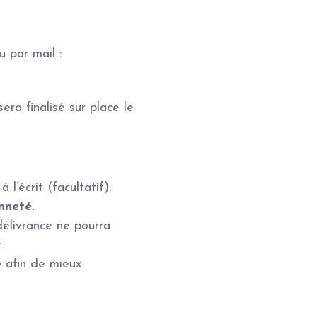
 par mail :
era finalisé sur place le
l’écrit (facultatif).
nneté.
délivrance ne pourra
.
é
afin de mieux