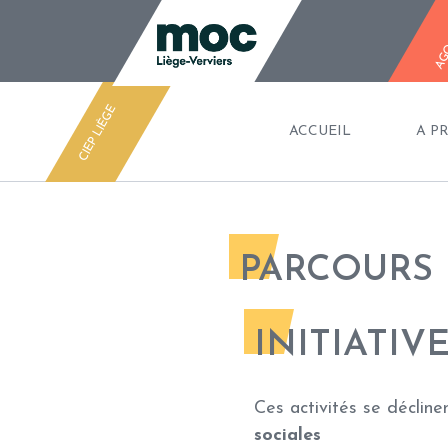
CIEP
AG
CIEP LIÈGE
ACCUEIL
A P
PARCOURS
INITIATIV
Ces activités se décline
sociales