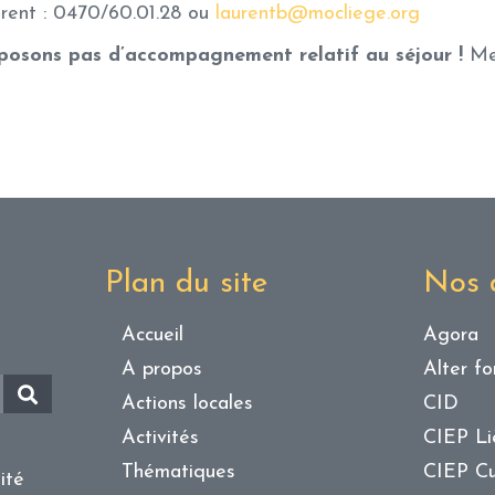
rent : 0470/60.01.28 ou
laurentb@mocliege.org
posons pas d’accompagnement relatif au séjour !
Me
Plan du site
Nos a
Accueil
Agora
A propos
Alter f
Actions locales
CID
Activités
CIEP L
Thématiques
CIEP Cu
ité