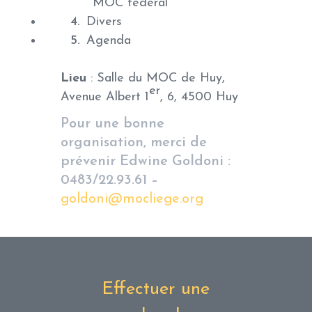
MOC fédéral
Divers
Agenda
Lieu
: Salle du MOC de Huy,
er
Avenue Albert 1
, 6, 4500 Huy
Pour une bonne
organisation, merci de
prévenir Edwine Goldoni :
0483/22.93.61 –
goldoni@mocliege.org
Effectuer une